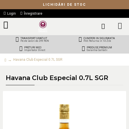
LICHIDĂRI DE STOC
Login
Înregistrare
TRANSPORT GRATUIT
CUMPERI IN SIGURANTA
Peste valori de 299 RON
Poti Returna in 14 Zile
PRETURI MICI
PRODUSE PREMIUM
Importator Direct
Garantia Calitatii
Havana Club Especial 0.7L SGR
Havana Club Especial 0.7L SGR