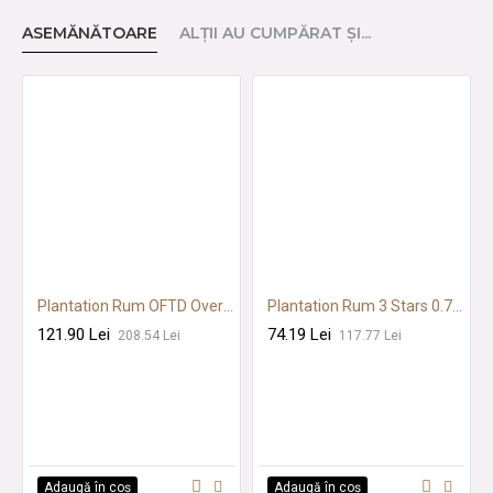
ASEMĂNĂTOARE
ALŢII AU CUMPĂRAT ŞI...
Plantation Rum OFTD Overproof 0.7L SGR
Plantation Rum 3 Stars 0.7L SGR
121.90 Lei
74.19 Lei
208.54 Lei
117.77 Lei
Adaugă în coş
Adaugă în coş