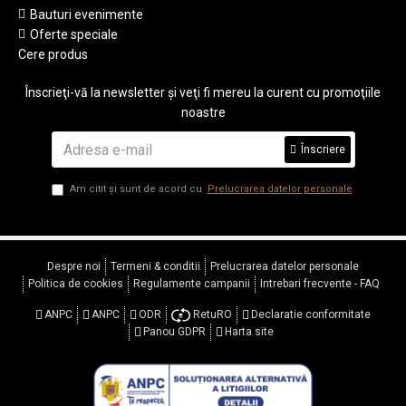
Bauturi evenimente
Oferte speciale
Cere produs
Înscrieţi-vă la newsletter şi veţi fi mereu la curent cu promoţiile
noastre
Înscriere
Am citit şi sunt de acord cu
Prelucrarea datelor personale
Despre noi
Termeni & conditii
Prelucrarea datelor personale
Politica de cookies
Regulamente campanii
Intrebari frecvente - FAQ
ANPC
ANPC
ODR
RetuRO
Declaratie conformitate
Panou GDPR
Harta site