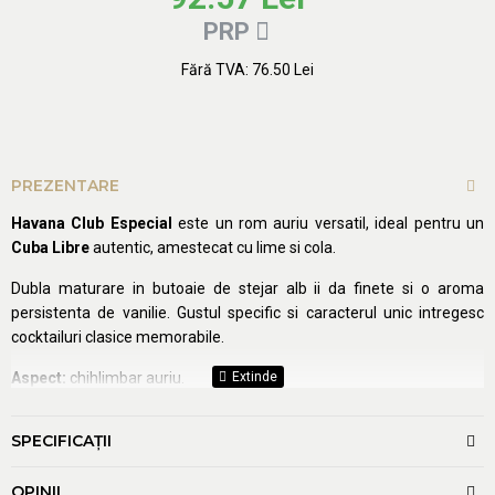
PRP
Fără TVA: 76.50 Lei
Adaugă în coş
PREZENTARE
Havana Club Especial
este un rom auriu versatil, ideal pentru un
Cuba Libre
autentic, amestecat cu lime si cola.
Dubla maturare in butoaie de stejar alb ii da finete si o aroma
persistenta de vanilie. Gustul specific si caracterul unic intregesc
cocktailuri clasice memorabile.
Aspect:
chihlimbar auriu.
Miros:
intens, de trestie de zahar, cu note de miere, vanilie si
SPECIFICAŢII
scortisoara.
Gust:
complex si echilibrat, de vanilie si caramel, cu tonuri picante
OPINII