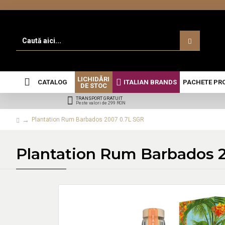
LICHIDĂRI
CATALOG
ITALIAN BRANDS
PACHETE PR
DE STOC
TRANSPORT GRATUIT
Peste valori de 299 RON
Plantation Rum Barbados 2007 0.7L SGR
Plantation Rum Barbados 