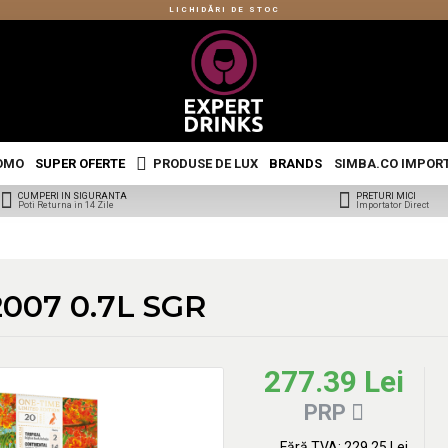
LICHIDĂRI DE STOC
OMO
SUPER OFERTE
PRODUSE DE LUX
BRANDS
SIMBA.CO IMPOR
CUMPERI IN SIGURANTA
PRETURI MICI
Poti Returna in 14 Zile
Importator Direct
2007 0.7L SGR
277.39 Lei
PRP
Fără TVA: 229.25 Lei