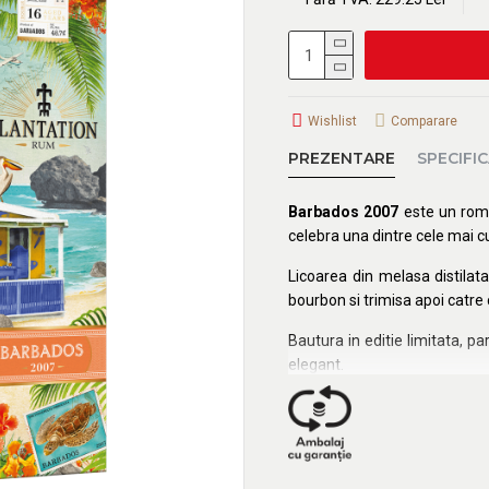
Wishlist
Comparare
PREZENTARE
SPECIFIC
Barbados 2007
este un rom 
celebra una dintre cele mai cu
Licoarea din melasa distilat
bourbon si trimisa apoi catre
Bautura in editie limitata, pa
elegant.
Aspect
: chihlimbar.
Miros
: intens si picant, de
citrice, martipan si vanilie.