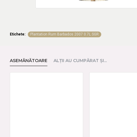
Etichete:
Plantation Rum Barbados 2007 0.7L SGR
ASEMĂNĂTOARE
ALŢII AU CUMPĂRAT ŞI...