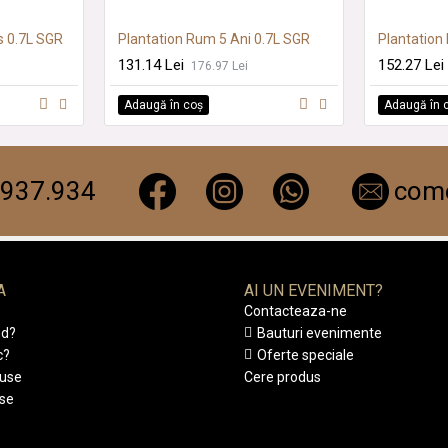
s 0.7L SGR
Plantation Rum 5 Ani 0.7L SGR
131.14 Lei
152.27 Lei
176.97 Lei
Adaugă în coş
Adaugă în 
.937.934
come
A
AI UN EVENIMENT?
Contacteaza-ne
d?
Bauturi evenimente
c?
Oferte speciale
duse
Cere produs
use