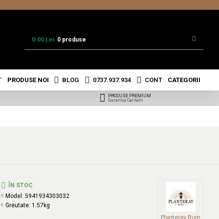
0.00 Lei
0 produse
T
PRODUSE NOI
BLOG
0737.937.934
CONT
CATEGORII
PRODUSE PREMIUM
Garantia Calitatii
ÎN STOC
Model:
5941934303032
Greutate:
1.57kg
Planteray Rum