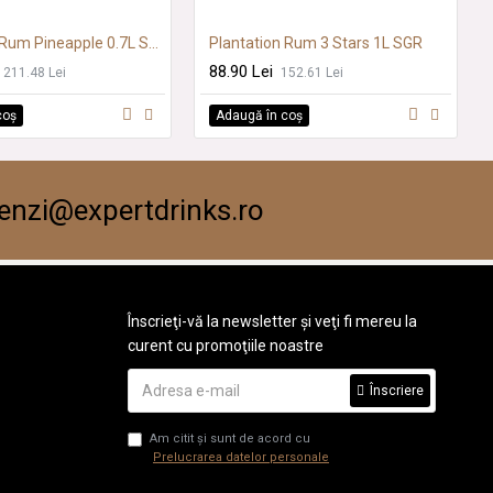
Plantation Rum Pineapple 0.7L SGR
Plantation Rum 3 Stars 1L SGR
88.90 Lei
211.48 Lei
152.61 Lei
coş
Adaugă în coş
nzi@expertdrinks.ro
Înscrieţi-vă la newsletter şi veţi fi mereu la
curent cu promoţiile noastre
Înscriere
Am citit şi sunt de acord cu
Prelucrarea datelor personale