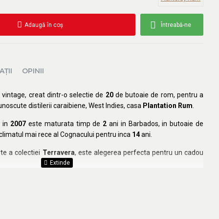
Adaugă în coş
Întreabă-ne
AŢII
OPINII
vintage, creat dintr-o selectie de
20
de butoaie de rom, pentru a
noscute distilerii caraibiene, West Indies, casa
Plantation Rum
.
a in
2007
este maturata timp de
2
ani in Barbados, in butoaie de
 climatul mai rece al Cognacului pentru inca
14
ani.
rte a colectiei
Terravera
, este alegerea perfecta pentru un cadou
 scortisoara, nucsoara, migdale prajite, banane flambate, coji de