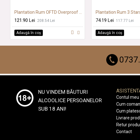
Plantation Rum OFTD Overproof 0.7L SGR
Plantation Rum 3 Star
121.90 Lei
74.19 Lei
208.54 Lei
117.77 Lei
Adaugă în coş
Adaugă în coş
0737
ASISTENT
NU VINDEM BĂUTURI
Contul meu
ALCOOLICE PERSOANELOR
Cum coman
SUB 18 ANI!
Cum plates
Livrare pro
Retur prod
Contact