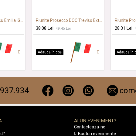
Riunite Lambrusco Rosu Emilia IGT 0.75L SGR
Riunite Prosecco DOC Treviso Extra Dry 0.75L SGR
38.08 Lei
28.31 Lei
49.45 Lei
Adaugă în coş
Adaugă în 
.937.934
come
A
AI UN EVENIMENT?
Contacteaza-ne
d?
Bauturi evenimente