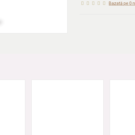
DATE ANALITICE
: Alcool
12.
Bazată pe 0 n
SUGESTII DE SERVIRE
: Idea
alba si platouri cu branzeturi.
TEMPERATURA DE SERVIRE
VOLUM
:
750
ml. Contine
SUL