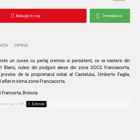
Adaugă în coş
Întreabă-ne
AŢII
OPINII
ste un cuvee cu perlaj cremos si persistent, ce ia nastere din
t Blanc, culesi din podgorii alese din zona DOCG Franciacorta,
rovine de la proprietarul initial al Castelului, Umberto Faglia,
 aflat in inima zonei Franciacorta.
 Francorta, Brescia.
donnay si
5
% Pinot Blanc.
ect – galben-pai, cu reflexii verzui. Aroma – placuta, cu note de
ice. Gust – complex, cu nuante intense de migdale si mirodenii usor