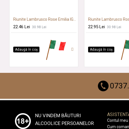
Riunite Lambrusco Rose Emilia IGT 0.75L SGR
22.46 Lei
22.95 Lei
30.98 Lei
30.98 Lei
Adaugă în coş
Adaugă în coş
0737
ASISTENT
NU VINDEM BĂUTURI
Contul meu
ALCOOLICE PERSOANELOR
Cum coman