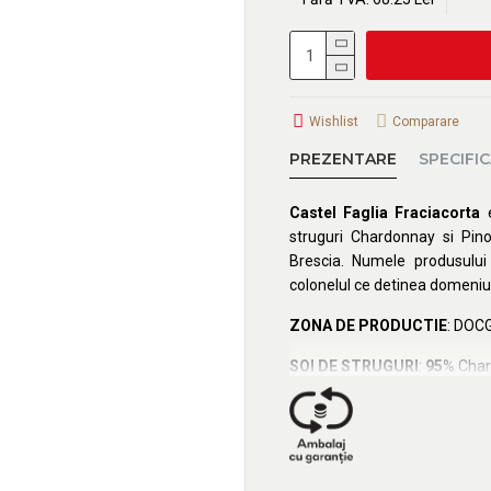
Wishlist
Comparare
PREZENTARE
SPECIFIC
Castel Faglia Fraciacorta
e
struguri Chardonnay si Pino
Brescia. Numele produsului p
colonelul ce detinea domeniul
ZONA DE PRODUCTIE
: DOCG
SOI DE STRUGURI
:
95
% Char
NOTE DE DEGUSTARE
: Asp
fructe coapte si indicii citr
picante.