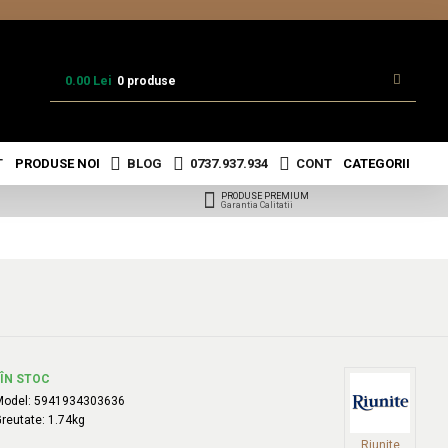
0.00 Lei
0 produse
T
PRODUSE NOI
BLOG
0737.937.934
CONT
CATEGORII
PRODUSE PREMIUM
Garantia Calitatii
ÎN STOC
Model:
5941934303636
reutate:
1.74kg
Riunite