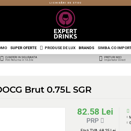
LICHIDĂRI DE STOC
OMO
SUPER OFERTE
PRODUSE DE LUX
BRANDS
SIMBA.CO IMPOR
CUMPERI IN SIGURANTA
PRETURI MICI
Poti Returna in 14 Zile
Importator Direct
 DOCG Brut 0.75L SGR
82.58 Lei
PRP
G
Fără TVA: 68.25 Lei