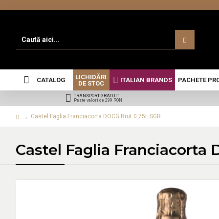
LICHIDĂRI
CATALOG
ITALIAN BRANDS
PACHETE PR
DE STOC
TRANSPORT GRATUIT
Peste valori de 299 RON
Castel Faglia Franciacorta DOCG Brut 0.75L SGR
Castel Faglia Franciacorta