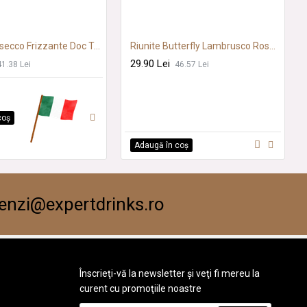
Riunite Prosecco Frizzante Doc Treviso 0.75L SGR
Riunite Butterfly Lambrusco Rose 0.75L SGR
29.90 Lei
41.38 Lei
46.57 Lei
coş
Adaugă în coş
nzi@expertdrinks.ro
Înscrieţi-vă la newsletter şi veţi fi mereu la
curent cu promoţiile noastre