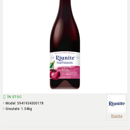
ÎN STOC
Model:
5941934300178
Greutate:
1.34kg
Riunite