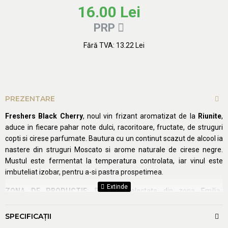
16.00 Lei
PRP
Fără TVA: 13.22 Lei
Adaugă în coş
PREZENTARE
Freshers Black Cherry
, noul vin frizant aromatizat de la
Riunite
,
aduce in fiecare pahar note dulci, racoritoare, fructate, de struguri
copti si cirese parfumate. Bautura cu un continut scazut de alcool ia
nastere din struguri Moscato si arome naturale de cirese negre.
Mustul este fermentat la temperatura controlata, iar vinul este
imbuteliat izobar, pentru a-si pastra prospetimea.
ZONA DE PRODUCTIE
: Podgorii selectate din zona Emilia-
Romagna.
SPECIFICAŢII
SOI DE STRUGURI
: Moscato.