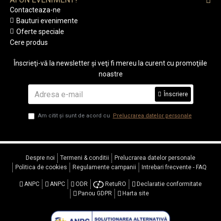
Contacteaza-ne
Bauturi evenimente
Oferte speciale
Cere produs
Înscrieţi-vă la newsletter şi veţi fi mereu la curent cu promoţiile
noastre
Înscriere
Am citit şi sunt de acord cu
Prelucrarea datelor personale
Despre noi
Termeni & conditii
Prelucrarea datelor personale
Politica de cookies
Regulamente campanii
Intrebari frecvente - FAQ
ANPC
ANPC
ODR
RetuRO
Declaratie conformitate
Panou GDPR
Harta site