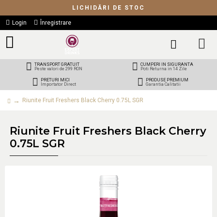
LICHIDĂRI DE STOC
Login
Înregistrare
TRANSPORT GRATUIT
CUMPERI IN SIGURANTA
Peste valori de 299 RON
Poti Returna in 14 Zile
PRETURI MICI
PRODUSE PREMIUM
Importator Direct
Garantia Calitatii
Riunite Fruit Freshers Black Cherry 0.75L SGR
Riunite Fruit Freshers Black Cherry
0.75L SGR